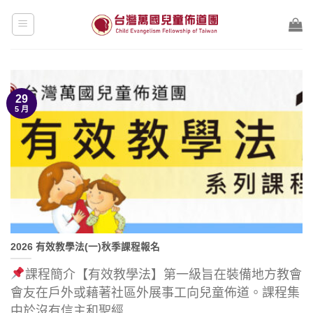
Skip
to
content
29
5 月
2026 有效教學法(一)秋季課程報名
課程簡介【有效教學法】第一級旨在裝備地方教會
會友在戶外或藉著社區外展事工向兒童佈道。課程集
中於沒有信主和聖經......