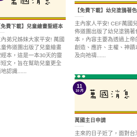
【免費下載】幼兒塗鴉著色
主內家人平安! CEF萬國
【免費下載】兒童繪畫聖經本
佈道團出版了幼兒塗鴉著
主內弟兄姊妹大家平安! 萬國
本，內容主要為透過上帝
兒童佈道團出版了兒童繪畫
創造、應許、主權、神蹟
聖經本，這是一本30天的靈
及向祂禱......
修短文，旨在幫助兒童更全
地認識......
11
10 月
萬國主日申請
主來的日子近了，面對台