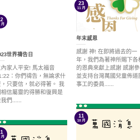
23
11 月
22
0 月
年末感恩
感謝 神! 在即將過去的一
023世界禱告日
年，我們為著神所賜下各
主內家人平安! 馬太福音
的恩典來獻上感謝 感謝參
1:22：你們禱告，無論求什
並支持台灣萬國兒童佈道
麼，只要信，就必得著。 我
事工的委員......
們相信屬靈的得勝和復興是
我們......
11
10 月
11
0 月