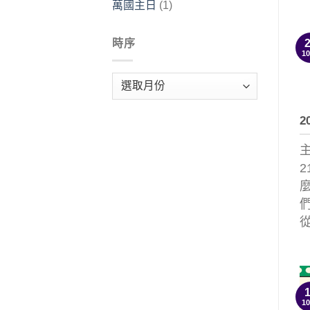
萬國主日
(1)
時序
1
時
序
2
2
從
1