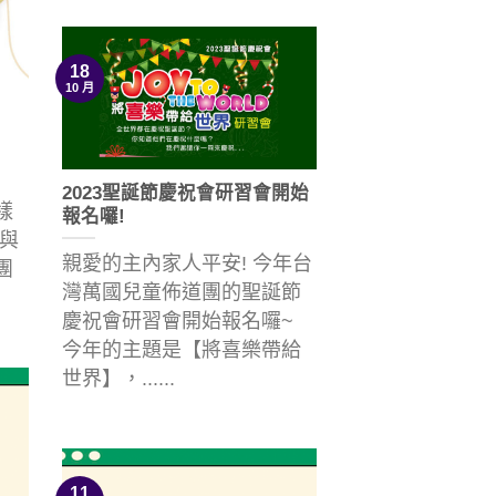
18
10 月
2023聖誕節慶祝會研習會開始
樣
報名囉!
與
親愛的主內家人平安! 今年台
團
灣萬國兒童佈道團的聖誕節
慶祝會研習會開始報名囉~
今年的主題是【將喜樂帶給
世界】，......
11