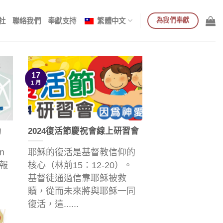
為我們奉獻
社
聯絡我們
奉獻支持
繁體中文
17
1 月
動
2024復活節慶祝會線上研習會
n
耶穌的復活是基督教信仰的
受報
核心（林前15：12-20）。
基督徒通過信靠耶穌被救
贖，從而未來將與耶穌一同
復活，這......