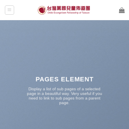
Skip
to
content
PAGES ELEMENT
Display a list of sub pages of a selected
page in a beautiful way. Very useful if you
need to link to sub pages from a parent
page.