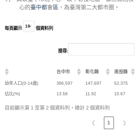
心的
臺中都
會
區
，為臺灣第二大都市圈。
每頁顯示
個資料列
搜尋:
台中市
彰化縣
南投縣
幼年人口(0-14歲)
386,597
147,697
52,375
佔比(%)
13.58
11.92
10.67
目前顯示第 1 至第 2 個資料列，總計 2 個資料列
❮
1
❯