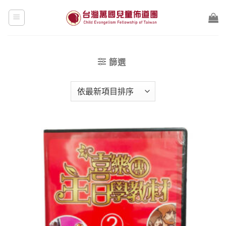
Skip
to
content
篩選