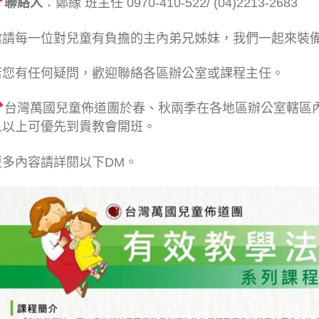
聯絡人
：鄭緣 班主任 0970-410-522/ (04)2213-2683
邀請每一位對兒童有負擔的主內弟兄姊妹，我們一起來裝
若您有任何疑問，歡迎聯絡各區辦公室或課程主任。
台灣萬國兒童佈道團於春、秋兩季在各地區辦公室轄區內
人以上可優先到貴教會開班。
更多內容請詳閱以下DM。