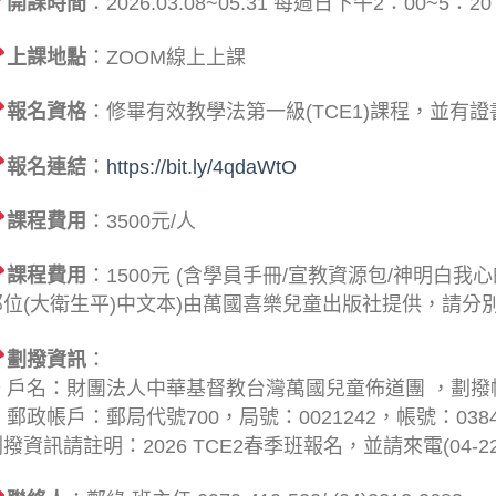
開課時間
：2026.03.08~05.31 每週日下午2：00~5：20
上課地點
：ZOOM線上上課
報名資格
：修畢有效教學法第一級(TCE1)課程，並有證
報名連結
：
https://bit.ly/4qdaWtO
課程費用
：3500元/人
課程費用
：1500元 (含學員手冊/宣教資源包/神明白我
那位(大衛生平)中文本)由萬國喜樂兒童出版社提供，請分
劃撥資訊
：
戶名：財團法人中華基督教台灣萬國兒童佈道團 ，劃撥帳戶
郵政帳戶：郵局代號700，局號：0021242，帳號：0384
撥資訊請註明：2026 TCE2春季班報名，並請來電(04-22