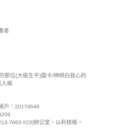
書者
心的那位(大衛生平)圖卡/神明白我心的
別入帳
：20174549
204
13-7693 #23)辦公室，以利核帳。