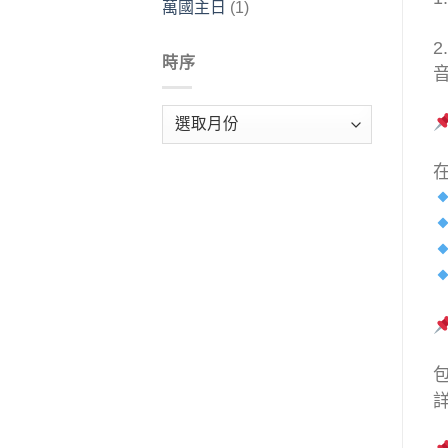
萬國主日
(1)
時序
時
序