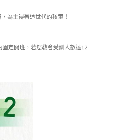
備，為主得著這世代的孩童！
固定開班，若您教會受訓人數達12