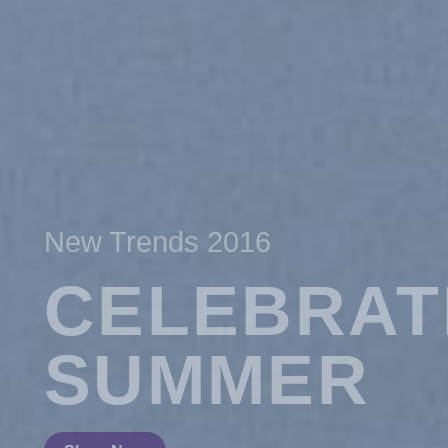
016
EBRATE
MER