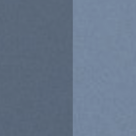
New Trends 2
CEL
SUM
Shop Now