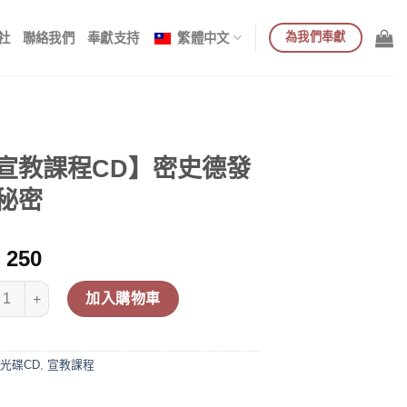
為我們奉獻
社
聯絡我們
奉獻支持
繁體中文
宣教課程CD】密史德發
秘密
250
教課程CD】密史德發的秘密 數量
加入購物車
光碟CD
,
宣教課程