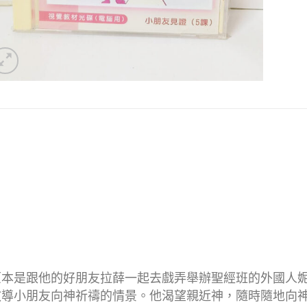
原本是跟他的好朋友拉薛一起去戲弄舉辦聖經班的外國人
教導小朋友向神祈禱的情景。他渴望親近神，隨時隨地向