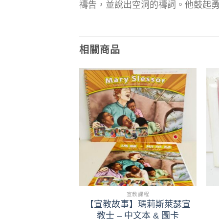
禱告，並說出空洞的禱詞。他鼓起
相關商品
+
宣教課程
宣教課程
事】彭柯麗宣教士
【宣教故事】瑪莉斯萊瑟宣
文本 & 圖卡
教士 – 中文本 & 圖卡