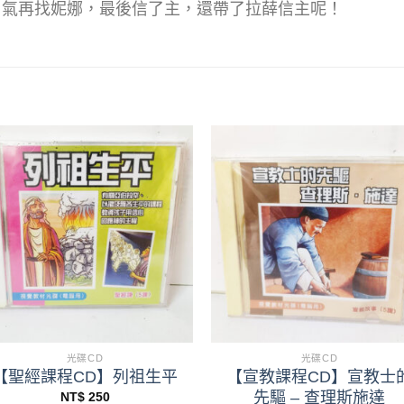
勇氣再找妮娜，最後信了主，還帶了拉薛信主呢！
+
+
光碟CD
光碟CD
【聖經課程CD】列祖生平
【宣教課程CD】宣教士
先驅 – 查理斯施達
NT$
250