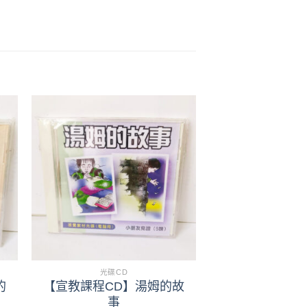
+
光碟CD
的
【宣教課程CD】湯姆的故
事