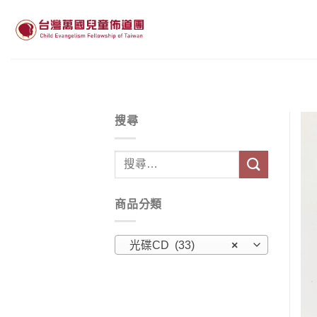
Skip
to
content
搜尋
搜
尋
關
商品分類
鍵
字:
光碟CD (33)
×