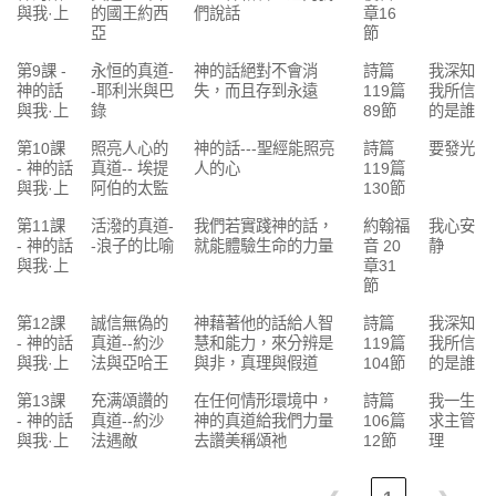
與我·上
的國王約西
們說話
章16
亞
節
第9課 -
永恒的真道-
神的話絕對不會消
詩篇
我深知
神的話
-耶利米與巴
失，而且存到永遠
119篇
我所信
與我·上
錄
89節
的是誰
第10課
照亮人心的
神的話---聖經能照亮
詩篇
要發光
- 神的話
真道-- 埃提
人的心
119篇
與我·上
阿伯的太監
130節
第11課
活潑的真道-
我們若實踐神的話，
約翰福
我心安
- 神的話
-浪子的比喻
就能體驗生命的力量
音 20
静
與我·上
章31
節
第12課
誠信無偽的
神藉著他的話給人智
詩篇
我深知
- 神的話
真道--約沙
慧和能力，來分辨是
119篇
我所信
與我·上
法與亞哈王
與非，真理與假道
104節
的是誰
第13課
充满頌讚的
在任何情形環境中，
詩篇
我一生
- 神的話
真道--約沙
神的真道給我們力量
106篇
求主管
與我·上
法遇敵
去讚美稱頌祂
12節
理