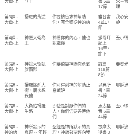
大衛·上
立王
書 5章
求主管
17節
理
第3課 -
掃羅的背逆
你要禱告求神幫助
雅各書
我心安
大衛·上
你，完全聽從神的話
4章17
静
節
第4課 -
神選大衛為
神看你的內心，他也
撒母耳
丑小鴨
大衛·上
王
認識你
記上
16章7
節下
第5課 -
神讓大衛凱
你要倚靠神賜你勇氣
詩篇
要發光
大衛·上
旋而歸
118篇
8節
第6課 -
掃羅嫉妒大
你可得到神的幫助止
以弗所
耶稣迷
大衛·上
衛，屢次想
息嫉妒
書 4章
殺他
24節
第7課 -
大衛給掃羅
即使是討厭你們的
馬太福
丑小鴨
大衛·上
生路
人，你們仍要善待他
音 5章
們
44節
第8課 -
神所默示的
聖經是神所默示的真
提摩太
耶稣迷
神的話
真道 -- 年輕
理，神藉著聖經向我
後書 3