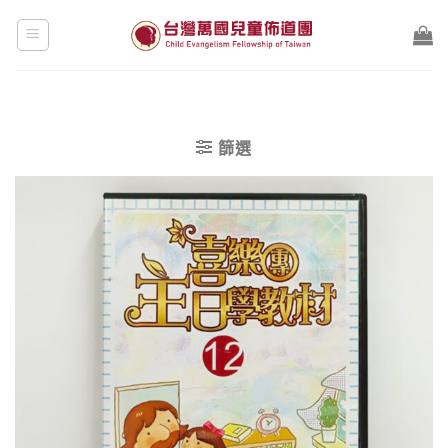
Skip
to
content
篩選