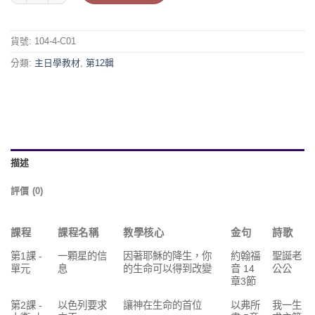
貨號:
104-4-C01
分類:
主日學教材
,
第12輯
描述
評價 (0)
課程
課程名稱
教學核心
金句
詩歌
第1課 -
一顆星的信
因著耶穌的降生，你
約翰福
聖誕老
單元
息
的生命可以得到改變
音 14
公公
章3節
第2課 -
以色列要求
讓神在生命的首位
以弗所
我一生