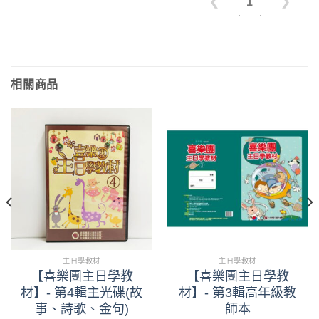
❮
1
❯
相關商品
主日學教材
主日學教材
【喜樂團主日學教
【喜樂團主日學教
材】- 第4輯主光碟(故
材】- 第3輯高年級教
事、詩歌、金句)
師本