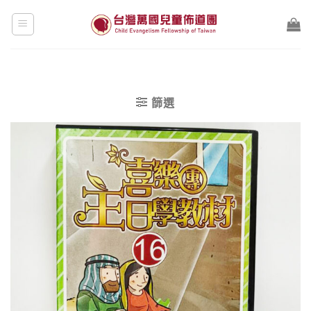
Skip
to
content
篩選