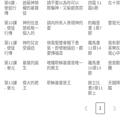
第9課 -
遮蔽神榮
請不要以為你可以
詩篇 51
在十架
使徒行
耀的基督
欺騙神，又躲避責罰
篇6節
傳
徒
第10課
神的信息
請向所有人表現神的
約翰壹
要發光
- 使徒
是給每一
愛
書 1章7
行傳
個人的
節
第11課
神的兒女
倚靠聖靈會賜下勇
羅馬書
我有那
- 使徒
受逼迫
氣，即使被逼迫，都
12章14
喜樂在
行傳
要傳福音
節
我心中
第12課
基督的誕
唯獨耶穌基督是唯一
羅馬書
普是歡
- 單元
生
的救主
10章13
騰
節
第13課
偉大的君
耶穌基督是王
腓立比
天國降
- 單元
王
書2章11
臨
節上
❮
1
❯