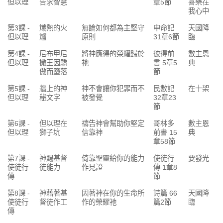
但以理
告求智慧
章5節
喜樂在
我心中
第3課 -
熾熱的火
無論如何都為主堅守
申命記
天國降
但以理
爐
原則
31章6節
臨
第4課 -
尼布甲尼
將神應得的榮耀歸於
彼得前
數主恩
但以理
撒王因驕
祂
書 5章5
典
傲而墮落
節
第5課 -
牆上的神
神不會讓你犯罪而不
民數記
在十架
但以理
秘文字
被發覺
32章23
節
第6課 -
但以理在
禱告神會幫助你堅定
哥林多
數主恩
但以理
獅子坑
信靠神
前書 15
典
章58節
第7課 -
神賜基督
倚靠聖靈給你的能力
使徒行
要發光
使徒行
徒能力
作見證
傳 1章8
傳
節
第8課 -
神藉著基
因著神在你的生命所
詩篇 66
天國降
使徒行
督徒作工
作的榮耀祂
篇2節
臨
傳