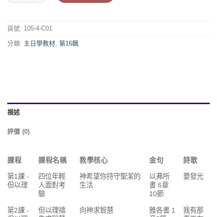
貨號:
105-4-C01
分類:
主日學教材
,
第16輯
描述
評價 (0)
課程
課程名稱
教學核心
金句
詩歌
第1課 -
四位年輕
神希望你持守聖潔的
以弗所
要發光
但以理
人面對考
生活
書 6章
驗
10節
第2課 -
但以理禱
向神求智慧
雅各書 1
我有那