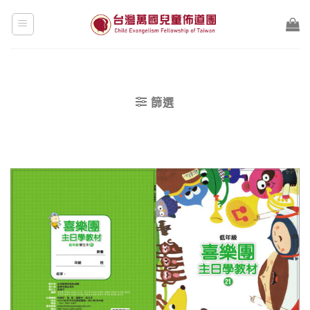
Skip
to
content
篩選