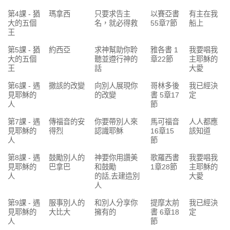
第4課 - 猶
瑪拿西
只要求告主
以賽亞書
有主在我
大的五個
名，就必得救
55章7節
船上
王
第5課 - 猶
約西亞
求神幫助你聆
雅各書 1
我要唱我
大的五個
聽並遵行神的
章22節
主耶穌的
王
話
大愛
第6課 - 遇
撒該的改變
向別人展現你
哥林多後
我已經決
見耶穌的
的改變
書 5章17
定
人
節
第7課 - 遇
傳福音的安
你要帶別人來
馬可福音
人人都應
見耶穌的
得烈
認識耶穌
16章15
該知道
人
節
第8課 - 遇
鼓勵別人的
神要你用讚美
歌羅西書
我要唱我
見耶穌的
巴拿巴
和鼓勵
1章28節
主耶穌的
人
的話,去建造別
大愛
人
第9課 - 遇
服事別人的
和別人分享你
提摩太前
我已經決
見耶穌的
大比大
擁有的
書 6章18
定
人
節