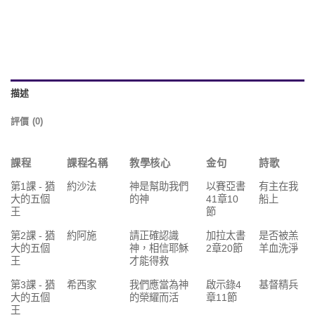
描述
評價 (0)
課程
課程名稱
教學核心
金句
詩歌
第1課 - 猶
約沙法
神是幫助我們
以賽亞書
有主在我
大的五個
的神
41章10
船上
王
節
第2課 - 猶
約阿施
請正確認識
加拉太書
是否被羔
大的五個
神，相信耶穌
2章20節
羊血洗淨
王
才能得救
第3課 - 猶
希西家
我們應當為神
啟示錄4
基督精兵
大的五個
的榮耀而活
章11節
王