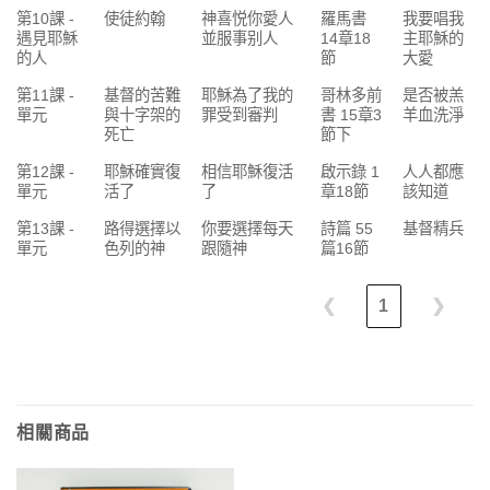
第10課 -
使徒約翰
神喜悦你愛人
羅馬書
我要唱我
遇見耶穌
並服事别人
14章18
主耶穌的
的人
節
大愛
第11課 -
基督的苦難
耶穌為了我的
哥林多前
是否被羔
單元
與十字架的
罪受到審判
書 15章3
羊血洗淨
死亡
節下
第12課 -
耶穌確實復
相信耶穌復活
啟示錄 1
人人都應
單元
活了
了
章18節
該知道
第13課 -
路得選擇以
你要選擇每天
詩篇 55
基督精兵
單元
色列的神
跟隨神
篇16節
❮
1
❯
相關商品