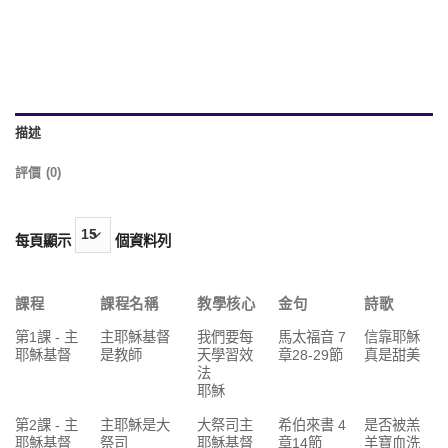
描述
評價 (0)
每頁顯示
個資料列
課程
課程名稱
教學核心
金句
詩歌
第1課 - 主
主耶穌基督
我們要每
馬太福音 7
信靠耶穌
耶穌基督
是教師
天學習效
章28-29節
真是甜美
法
耶穌
第2課 - 主
主耶穌是大
大祭司主
希伯來書 4
是否被羔
耶穌基督
祭司
耶穌基督
章14節
羊寶血洗