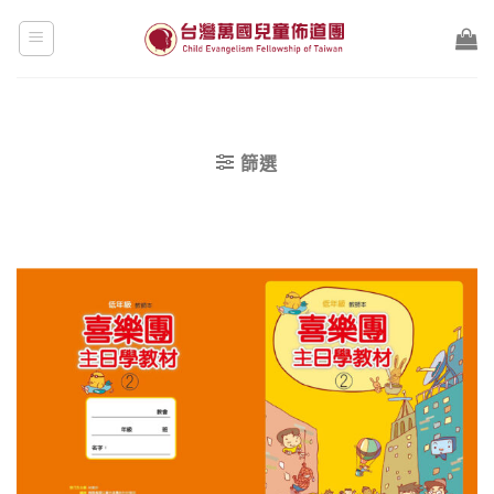
Skip
to
content
篩選