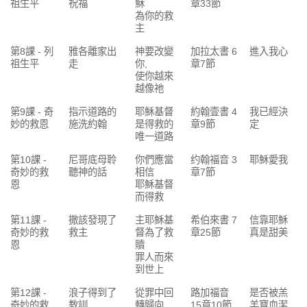
祖生平
祝福
穌
章33節
為你的救
主
第8課 - 列
雅各離家出
神要改變
加拉太書 6
進入我心
祖生平
走
你,
章7節
使你越來
越像祂
第9課 - 奇
指示道路的
耶穌基督
約翰壹書 4
我已經決
妙的救恩
施洗約翰
是得救的
章9節
定
唯一道路
第10課 -
尼哥底母聆
你們應當
约翰福音 3
耶穌愛我
奇妙的救
聽神的話
相信
章7節
恩
耶穌基督
而得救
第11課 -
撒該發現了
主耶穌基
希伯來書 7
信靠耶穌
奇妙的救
救主
督為了救
章25節
真是甜美
恩
贖
罪人而來
到世上
第12課 -
浪子得到了
從罪中回
路加福音
是否被羔
奇妙的救
教訓
轉歸向
15章10節
羊寶血潔