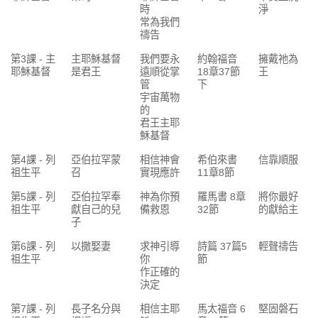
時
淨
常為我們
禱告
第3課 - 主
主耶穌基督
我們要永
約翰福音
擁戴祂為
耶穌基督
是君王
遠順從掌
18章37節
王
管
下
宇宙萬物
的
君王主耶
穌基督
第4課 - 列
亞伯拉罕蒙
相信神會
希伯來書
信靠順服
祖生平
召
實現應許
11章8節
第5課 - 列
亞伯拉罕奉
神為你預
羅馬書 8章
將你最好
祖生平
獻自己的兒
備救恩
32節
的獻給主
子
第6課 - 列
以撒娶妻
求神引導
詩篇 37篇5
輕聲禱告
祖生平
你
節
作正確的
決定
第7課 - 列
長子名分與
相信主耶
馬太福音 6
堅固磐石