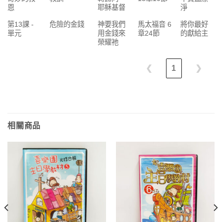
恩
耶稣基督
淨
第13課 -
危險的金錢
神要我們
馬太福音 6
將你最好
單元
用金錢來
章24節
的獻給主
榮耀祂
❮
1
❯
相關商品