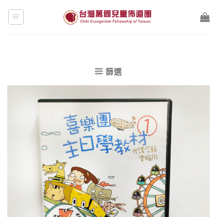
Skip
to
content
篩選