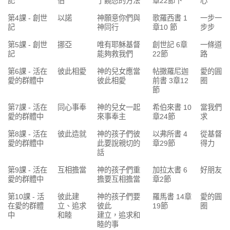
記
伯
了饒恕的方法
章22節下
心
第4課 - 創世
以諾
神願意你們與
歌羅西書 1
一步一
記
神同行
章10 節
步步
第5課 - 創世
挪亞
唯有耶穌基督
創世記 6章
一條道
記
能夠救我們
22節
路
第6課 - 活在
彼此相愛
神的兒女應當
帖撒羅尼迦
愛的圓
愛的群體中
彼此相愛
前書 3章12
圈
節
第7課 - 活在
同心事奉
神的兒女一起
希伯來書 10
當我們
愛的群體中
來事奉主
章24節
求
第8課 - 活在
彼此造就
神的孩子們彼
以弗所書 4
從基督
愛的群體中
此要說親切的
章29節
得力
話
第9課 - 活在
互相擔當
神的孩子們重
加拉太書 6
好朋友
愛的群體中
擔要互相擔當
章2節
第10課 - 活
彼此建
神的孩子們要
羅馬書 14章
愛的圓
在愛的群體
立、追求
彼此
19節
圈
中
和睦
建立，追求和
睦的事