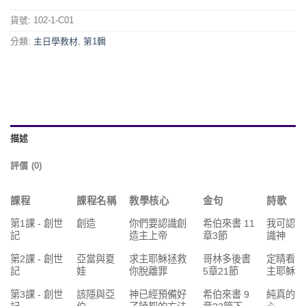
貨號:
102-1-C01
分類:
主日學教材
,
第1輯
描述
評價 (0)
課程
課程名稱
教學核心
金句
詩歌
第1課 - 創世
創造
你們要認識創
希伯來書 11
我可認
記
造主上帝
章3節
識神
第2課 - 創世
亞當與夏
求主耶穌拯救
哥林多後書
定睛看
記
娃
你脫離罪
5章21節
主耶穌
第3課 - 創世
該隱與亞
神已經預備好
希伯來書 9
純真的