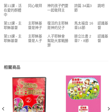
第11課 - 活
同心敬拜
神的孩子們要
詩篇 34篇3
跳吧
在愛的群體
一起敬拜主
節
中
第12課 - 主
主耶穌基
復活的主耶穌
馬太福音 16
認識基
耶穌基督
督是神子
是神的兒子
章16節
督
第13課 - 主
主耶穌基
人子耶穌會
腓立比書 2
認識基
耶穌基督
督是人子
幫助大家戰勝
章7、8節
督
罪
相關商品