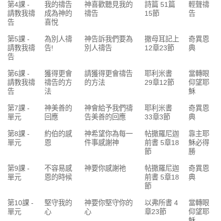
第4課 -
我的禱告
神喜歡聽見我的
詩篇 51篇
輕聲禱
請教我禱
成為神的
禱告
15節
告
告
喜悅
第5課 -
為別人禱
神告訴我們要為
撒母耳記上
奇異恩
請教我禱
告!
別人禱告
12章23節
典
告
第6課 -
獲得更會
請獲得更會禱告
耶利米書
當轉眼
請教我禱
禱告的方
的方法
29章12節
仰望耶
告
法
穌
第7課 -
神美善的
神會給予我們禱
耶利米書
奇異恩
單元
回應
告美善的回應
33章3節
典
第8課 -
約伯的感
神希望你為每一
帖撒羅尼迦
靠主耶
單元
恩
件事感謝神
前書 5章18
穌必得
節
勝
第9課 -
不容易感
神要你感謝祂
帖撒羅尼迦
奇異恩
單元
恩的時候
前書 5章18
典
節
第10課 -
堅守我的
神要你堅守你的
以弗所書 4
當轉眼
單元
心
心
章23節
仰望耶
穌