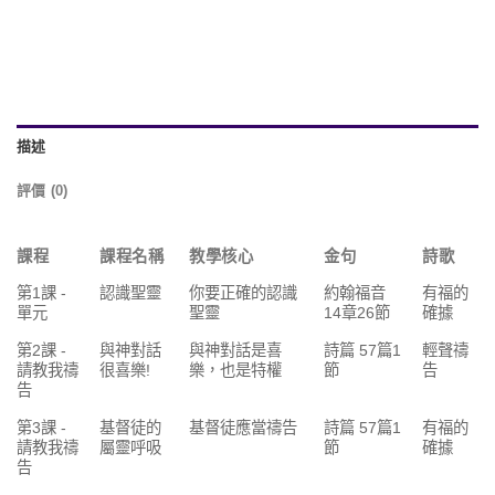
描述
評價 (0)
課程
課程名稱
教學核心
金句
詩歌
第1課 -
認識聖靈
你要正確的認識
約翰福音
有福的
單元
聖靈
14章26節
確據
第2課 -
與神對話
與神對話是喜
詩篇 57篇1
輕聲禱
請教我禱
很喜樂!
樂，也是特權
節
告
告
第3課 -
基督徒的
基督徒應當禱告
詩篇 57篇1
有福的
請教我禱
屬靈呼吸
節
確據
告