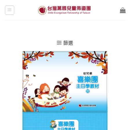
Skip
to
content
篩選