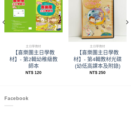
主日學教材
主日學教材
【喜樂團主日學教
【喜樂團主日學教
材】- 第2輯幼稚級教
材】- 第4輯教材光碟
師本
(幼低高課本及附錄)
NT$
120
NT$
250
Facebook