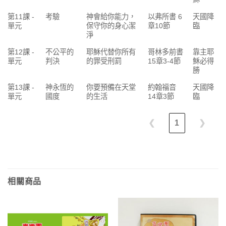
第11課 -
考驗
神會給你能力，
以弗所書 6
天國降
單元
保守你的身心潔
章10節
臨
淨
第12課 -
不公平的
耶穌代替你所有
哥林多前書
靠主耶
單元
判決
的罪受刑罰
15章3-4節
穌必得
勝
第13課 -
神永恆的
你要預備在天堂
約翰福音
天國降
單元
國度
的生活
14章3節
臨
❮
1
❯
相關商品