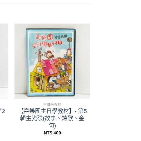
+
主日學教材
2
【喜樂團主日學教材】- 第5
輯主光碟(故事、詩歌、金
句)
NT$
400