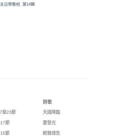
主日學教材
,
第14輯
詩歌
7章23節
天國降臨
章17節
要發光
篇15節
輕聲禱告