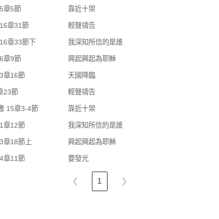
5章5節
靠近十架
16章31節
輕聲禱告
16章33節下
我深知所信的是誰
6章9節
興起興起為耶穌
3章16節
天國降臨
章23節
輕聲禱告
 15章3-4節
靠近十架
1章12節
我深知所信的是誰
3章18節上
興起興起為耶穌
4章11節
要發光
❮
1
❯