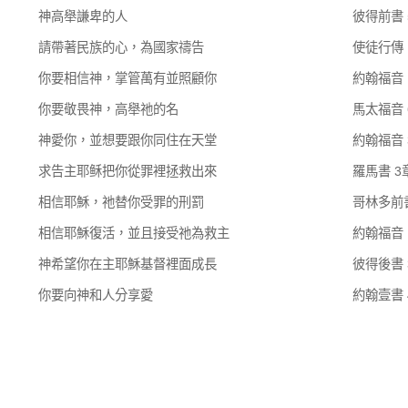
神高舉謙卑的人
彼得前書 
請帶著民族的心，為國家禱告
使徒行傳 
你要相信神，掌管萬有並照顧你
約翰福音 
你要敬畏神，高舉祂的名
馬太福音 
神愛你，並想要跟你同住在天堂
約翰福音 
求告主耶稣把你從罪裡拯救出來
羅馬書 3
相信耶穌，祂替你受罪的刑罰
哥林多前書
相信耶穌復活，並且接受祂為救主
約翰福音 
神希望你在主耶穌基督裡面成長
彼得後書 
你要向神和人分享愛
約翰壹書 