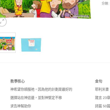
分類:
教學核心
金句
神希望你順服祂，因為他的計劃是最好的
耶利米書 
選擇站在神這邊，並對神堅定不移
箴言 23
求告神幫助你
詩篇 50