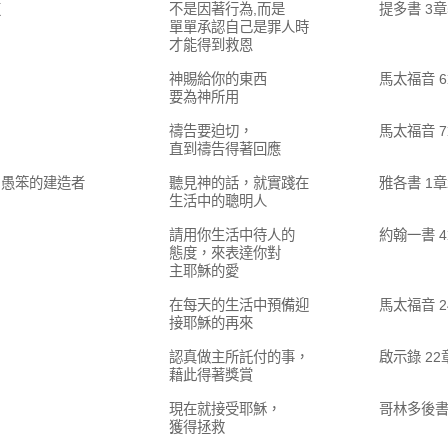
吏
不是因著行為,而是
提多書 3
單單承認自己是罪人時
才能得到救恩
神賜給你的東西
馬太福音 6
要為神所用
禱告要迫切，
馬太福音 
直到禱告得著回應
和愚笨的建造者
聽見神的話，就實踐在
雅各書 1章
生活中的聰明人
請用你生活中待人的
約翰一書 4
態度，來表達你對
主耶穌的愛
在每天的生活中預備迎
馬太福音 2
接耶穌的再來
認真做主所託付的事，
啟示錄 22
藉此得著獎賞
現在就接受耶穌，
哥林多後書
獲得拯救