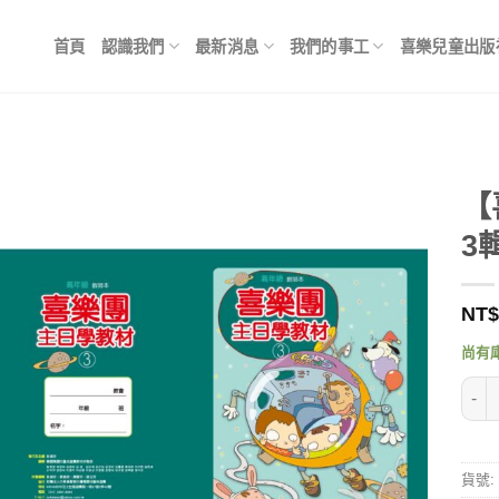
首頁
認識我們
最新消息
我們的事工
喜樂兒童出版
【
3
NT$
尚有
【喜
貨號: